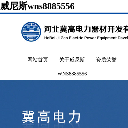
威尼斯wns8885556
网站首页
关于威尼斯
资质荣誉
WNS8885556