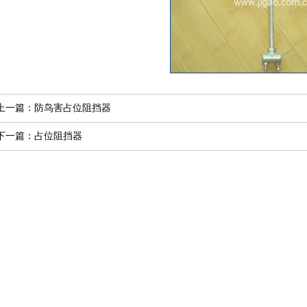
上一篇：
防鸟害占位阻挡器
下一篇：
占位阻挡器