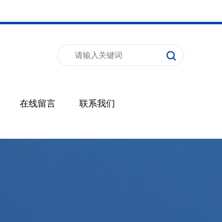
在线留言
联系我们