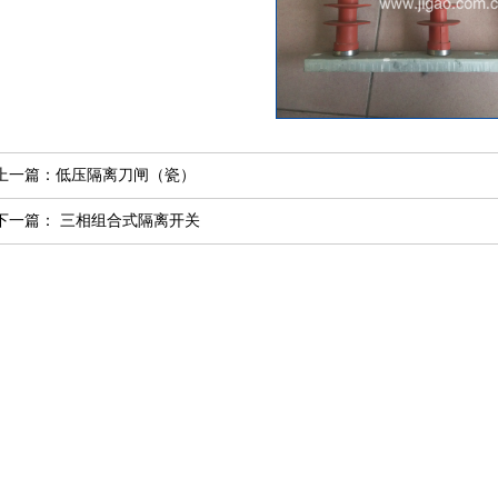
上一篇：
低压隔离刀闸（瓷）
下一篇：
三相组合式隔离开关