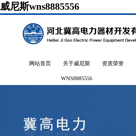
威尼斯wns8885556
网站首页
关于威尼斯
资质荣誉
WNS8885556