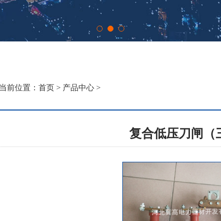
当前位置：
首页
>
产品中心
>
复合低压刀闸（