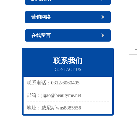
营销网络
在线留言
联系我们
CONTACT US
联系电话：0312-6060405
邮箱：jigao@beautyme.net
地址：威尼斯wns8885556