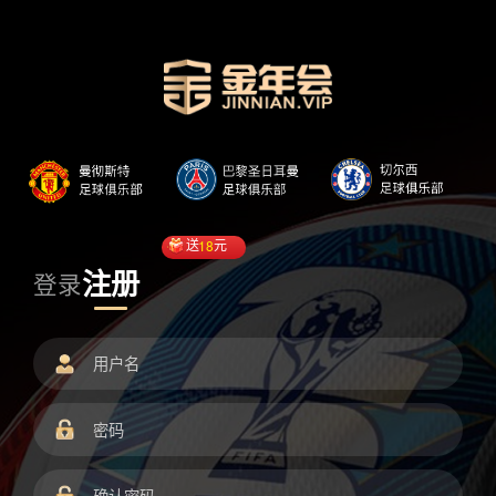
送
18
元
注册
登录